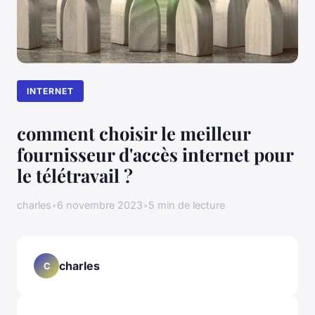
INTERNET
comment choisir le meilleur
fournisseur d'accès internet pour
le télétravail ?
charles
•
6 novembre 2023
•
5 min de lecture
charles
C