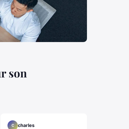
ur son
charles
C