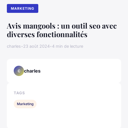
MARKETING
Avis mangools : un outil seo avec
diverses fonctionnalités
charles
•
23 août 2024
•
4 min de lecture
charles
C
TAGS
Marketing