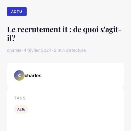
ACTU
Le recrutement it : de quoi s'agit-
il?
charles
•
4 février 2024
•
2 min de lecture
charles
C
TAGS
Actu