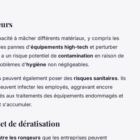
eurs
acité à mâcher différents matériaux, y compris les
des pannes d'
équipements high-tech
et perturber
 y a un risque potentiel de
contamination
en raison de
roblèmes d'
hygiène
non négligeables.
s
peuvent également poser des
risques sanitaires
. Ils
peuvent infecter les employés, aggravant encore
ciés aux traitements des équipements endommagés et
t s'accumuler.
 et de dératisation
ntre les rongeurs
que les entreprises peuvent