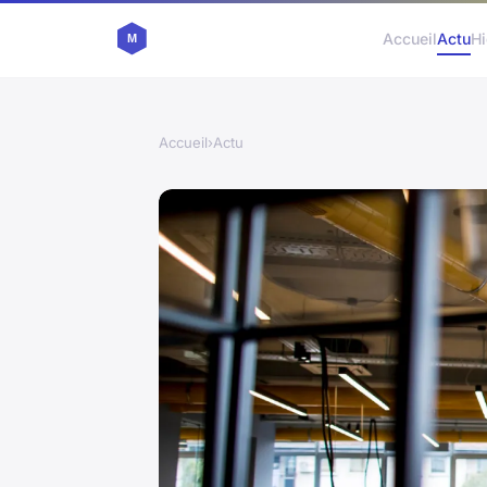
Accueil
Actu
Hi
Accueil
›
Actu