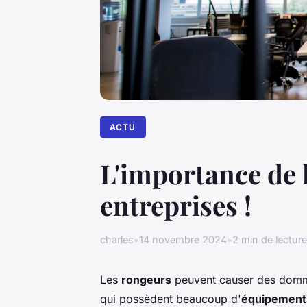
ACTU
L'importance de 
entreprises !
charles
•
14 novembre 2024
•
2 min de lecture
Les
rongeurs
peuvent causer des domma
qui possèdent beaucoup d'
équipement